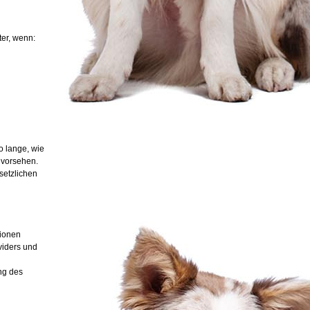
ter, wenn:
o lange, wie
 vorsehen.
setzlichen
tionen
viders und
ng des