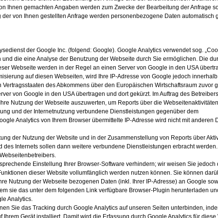
e von Ihnen gemachten Angaben werden zum Zwecke der Bearbeitung der Anfrage so
g der von Ihnen gestellten Anfrage werden personenbezogene Daten automatisch g
sedienst der Google Inc. (folgend: Google). Google Analytics verwendet sog. „Cook
n und die eine Analyse der Benutzung der Webseite durch Sie ermöglichen. Die du
eser Webseite werden in der Regel an einen Server von Google in den USA übert
ymisierung auf diesen Webseiten, wird Ihre IP-Adresse von Google jedoch innerhalb
n Vertragsstaaten des Abkommens über den Europäischen Wirtschaftsraum zuvor g
rver von Google in den USA übertragen und dort gekürzt. Im Auftrag des Betreibers
Ihre Nutzung der Webseite auszuwerten, um Reports über die Webseitenaktivitäte
zung und der Internetnutzung verbundene Dienstleistungen gegenüber dem
gle Analytics von Ihrem Browser übermittelte IP-Adresse wird nicht mit anderen 
tung der Nutzung der Website und in der Zusammenstellung von Reports über Aktiv
 des Internets sollen dann weitere verbundene Dienstleistungen erbracht werden.
 Webseitenbetreibers.
prechende Einstellung Ihrer Browser-Software verhindern; wir weisen Sie jedoch d
 Funktionen dieser Website vollumfänglich werden nutzen können. Sie können darü
hre Nutzung der Webseite bezogenen Daten (inkl. Ihrer IP-Adresse) an Google sow
dem sie das unter dem folgenden Link verfügbare Browser-Plugin herunterladen un
le Analytics.
nen Sie das Tracking durch Google Analytics auf unseren Seiten unterbinden, ind
 Ihrem Gerät installiert. Damit wird die Erfassung durch Google Analytics für diese