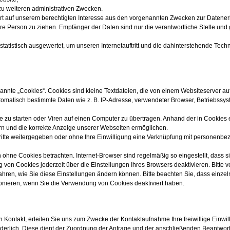
 zu weiteren administrativen Zwecken.
rt auf unserem berechtigten Interesse aus den vorgenannten Zwecken zur Datene
e Person zu ziehen. Empfänger der Daten sind nur die verantwortliche Stelle und 
tatistisch ausgewertet, um unseren Internetauftritt und die dahinterstehende Techn
nte „Cookies“. Cookies sind kleine Textdateien, die von einem Websiteserver auf
utomatisch bestimmte Daten wie z. B. IP-Adresse, verwendeter Browser, Betriebssy
zu starten oder Viren auf einen Computer zu übertragen. Anhand der in Cookies 
ern und die korrekte Anzeige unserer Webseiten ermöglichen.
Dritte weitergegeben oder ohne Ihre Einwilligung eine Verknüpfung mit personenb
 ohne Cookies betrachten. Internet-Browser sind regelmäßig so eingestellt, dass s
von Cookies jederzeit über die Einstellungen Ihres Browsers deaktivieren. Bitte
fahren, wie Sie diese Einstellungen ändern können. Bitte beachten Sie, dass einze
ionieren, wenn Sie die Verwendung von Cookies deaktiviert haben.
in Kontakt, erteilen Sie uns zum Zwecke der Kontaktaufnahme Ihre freiwillige Einwil
forderlich. Diese dient der Zuordnung der Anfrage und der anschließenden Beantwor