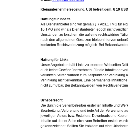
Kleinunternehmerregelung, USt befreit gem. § 19 USt
Haftung für Inhalte
Als Dienstanbieter sind wir gemäß § 7 Abs.1 TMG für ei
10 TMG sind wir als Dienstanbieter jedoch nicht verpfli
Umständen zu forschen, die auf eine rechtswidrige Täti
nach den allgemeinen Gesetzen bleiben hiervon unberühr
konkreten Rechtsverletzung möglich. Bei Bekanntwerde
Haftung für Links
Unser Angebot enthält Links zu externen Webseiten Dritt
auch keine Gewähr übernehmen. Für die Inhalte der verlin
verlinkten Seiten wurden zum Zeitpunkt der Verlinkung 
Verlinkung nicht erkennbar. Eine permanente inhaltliche
nicht zumutbar. Bei Bekanntwerden von Rechtsverletzun
Urheberrecht
Die durch die Seitenbetreiber erstellten Inhalte und We
Bearbeitung, Verbreitung und jede Art der Verwertung a
jeweiligen Autors bzw. Erstellers. Downloads und Kopien 
Inhalte auf dieser Seite nicht vom Betreiber erstellt wur
gekennzeichnet. Sollten Sie trotzdem auf eine Urheber