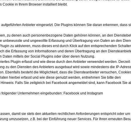
 Cookie in Ihrem Browser installiert bleibt.
aufgeführten Anbieter eingesetzt. Die Plugins können Sie daran erkennen, dass s
onen, zu denen auch personenbezogene Daten gehören können, an den Dienstebet
die unbewusste und ungewollte Erfassung und Übertragung von Daten an den Dien
ugin zu aktivieren, muss dieses erst durch Klick auf den entsprechenden Schalter 
auch die Erfassung von Informationen und deren Übertragung an den Diensteanbiet
 Daten mittels der Social Plugins oder über deren Nutzung.
viertes Plugin erfasst und wie diese durch den Anbieter verwendet werden. Derzei
ng zu den Diensten des Anbieters ausgebaut wird sowie mindestens die IP-Adres
n. Ebenfalls besteht die Möglichkeit, dass die Diensteanbieter versuchen, Cookie
ten hierbei erfasst und wie diese genutzt werden, entnehmen Sie bitte den
Hinweis: Falls Sie zeitgleich bei Facebook angemeldet sind, kann Facebook Sie a
ns folgender Unternehmen eingebunden: Facebook und Instagram
ssen, damit sie stets den aktuellen rechtlichen Anforderungen entspricht oder um
ung umzusetzen, z.B. bei der Einführung neuer Services. Für Ihren erneuten Besu