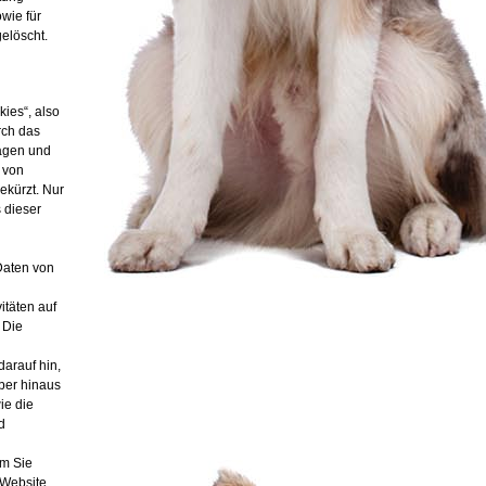
wie für
elöscht.
ies“, also
rch das
ragen und
 von
ekürzt. Nur
 dieser
n
Daten von
itäten auf
 Die
arauf hin,
ber hinaus
ie die
d
em Sie
 Website