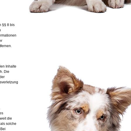
 §§ 8 bis
h
formationen
er
fernen.
den Inhalte
h. Die
der
tsverletzung
,
es
weit die
 als solche
 Bei