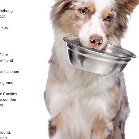
rhebung.
ggf.
ik zu
 Ihre
stem und
enthaltenen
ezogenen
ie Cookies
 verwenden
lne
ligung.
tung