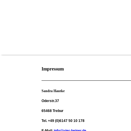
Impressum
Sandra Hautke
Oderstr.37
65468 Trebur
Tel. +49 (0)6147 50 10 178
E-Mail:
info@vier-beiner.de