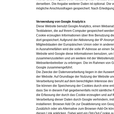
derselben. Die Angabe weiterer Daten ist optional. Di
mögliche Anschlussfragen gespeichert. Nach Erledigun
Verwendung von Google Analytics
Diese Website benutzt Google Analytics, einen Webanaly
Textdateien, die auf Ihrem Computer gespeichert werde
Cookie erzeugten Informationen über Ihre Benutzung di
dort gespeichert. Aufgrund der Aktivierung der IP-Anon
Mitgliedstaaten der Europäischen Union oder in andere
in Ausnahmefällen wird die volle IP-Adresse an einen Se
Website wird Google diese Informationen benutzen, um 
zusammenzustellen und um weitere mit der Websitenut
Webseitenbetreiber zu erbringen. Die im Rahmen von Goo
Google zusammengeführt.
Die Zwecke der Datenverarbeitung liegen in der Auswer
der Website. Auf Grundlage der Nutzung der Website und
Verarbeitung beruht auf dem berechtigten Interesse des
Sie können die Speicherung der Cookies durch eine ents
dass Sie in diesem Fall gegebenenfalls nicht sämtliche
die Erfassung der durch das Cookie erzeugten und auf I
Verarbeitung dieser Daten durch Google verhindern, in
installieren: Browser Add On zur Deaktivierung von Goog
Zusätzlich oder als Alternative zum Browser-Add-On kön
diesen Link anklicken. Dabei wird ein Opt-Out-Cookie auf